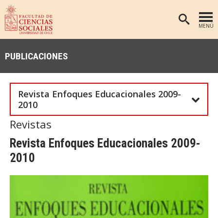
MENÚ
PORTADA
PUBLICACIONES
FACULTAD
DEPARTAMENTOS
Revista Enfoques Educacionales 2009-
ANTROPOLOGÍA
PREGRADO
2010
POSTGRADO
EDUCACIÓN
Revistas
INVESTIGACIÓN
PSICOLOGÍA
Revista Enfoques Educacionales 2009-
PUBLICACIONES
SOCIOLOGÍA
2010
TRABAJO SOCIAL
EXTENSIÓN
BIBLIOTECA
ADMISIÓN