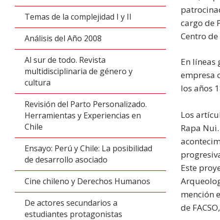
patrocinad
Temas de la complejidad I y II
cargo de P
Centro de
Análisis del Año 2008
Al sur de todo. Revista
En líneas 
multidisciplinaria de género y
empresa o
cultura
los años 
Revisión del Parto Personalizado.
Los artícu
Herramientas y Experiencias en
Chile
Rapa Nui. 
acontecim
Ensayo: Perú y Chile: La posibilidad
progresiv
de desarrollo asociado
Este proy
Arqueolog
Cine chileno y Derechos Humanos
mención e
De actores secundarios a
de FACSO, 
estudiantes protagonistas