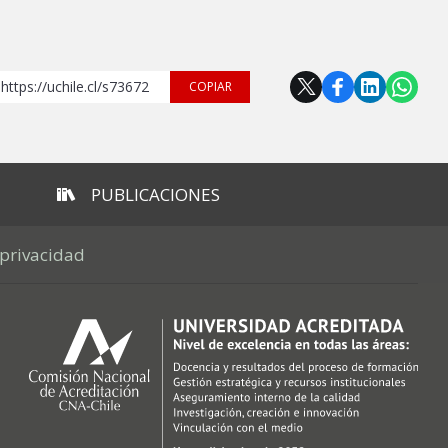
https://uchile.cl/s73672
COPIAR
PUBLICACIONES
 privacidad