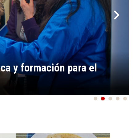
ca y formación para el
1
2
3
4
5