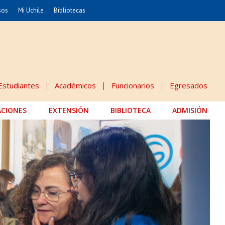
sos
Mi Uchile
Bibliotecas
nismo
Artes
Cs. Agronómicas
ticas
Cs. Forestales y Conservación
éuticas
Cs. Sociales
Estudiantes
Académicos
Funcionarios
Egresados
uarias
Comunicación e Imagen
ACIONES
EXTENSIÓN
Economía y Negocios
BIBLIOTECA
ADMISIÓN
dades
Gobierno
Odontología
Educación
Estudios Internacionales
 Alimentos
Bachillerato