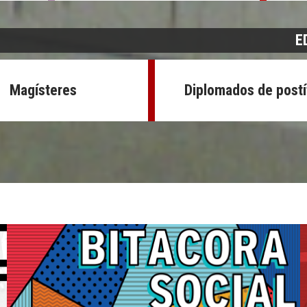
E
Magísteres
Diplomados de postí