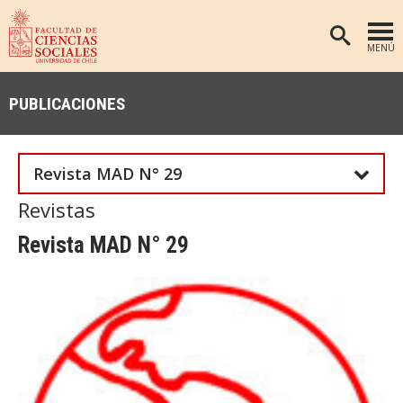
MENÚ
PORTADA
PUBLICACIONES
FACULTAD
DEPARTAMENTOS
Revista MAD N° 29
ANTROPOLOGÍA
PREGRADO
Revistas
POSTGRADO
EDUCACIÓN
Revista MAD N° 29
INVESTIGACIÓN
PSICOLOGÍA
PUBLICACIONES
SOCIOLOGÍA
TRABAJO SOCIAL
EXTENSIÓN
BIBLIOTECA
ADMISIÓN