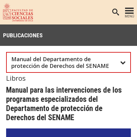
MENÚ
PORTADA
PUBLICACIONES
FACULTAD
DEPARTAMENTOS
Manual del Departamento de
ANTROPOLOGÍA
PREGRADO
protección de Derechos del SENAME
POSTGRADO
EDUCACIÓN
Libros
INVESTIGACIÓN
PSICOLOGÍA
Manual para las intervenciones de los
PUBLICACIONES
SOCIOLOGÍA
programas especializados del
Departamento de protección de
TRABAJO SOCIAL
EXTENSIÓN
Derechos del SENAME
BIBLIOTECA
ADMISIÓN