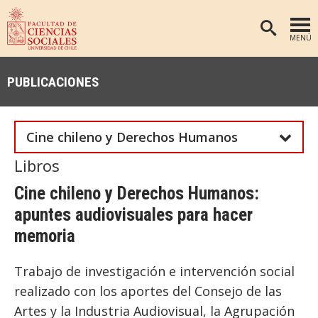
MENÚ
PORTADA
PUBLICACIONES
FACULTAD
DEPARTAMENTOS
Cine chileno y Derechos Humanos
ANTROPOLOGÍA
PREGRADO
Libros
POSTGRADO
EDUCACIÓN
Cine chileno y Derechos Humanos:
INVESTIGACIÓN
PSICOLOGÍA
apuntes audiovisuales para hacer
PUBLICACIONES
SOCIOLOGÍA
memoria
TRABAJO SOCIAL
EXTENSIÓN
Trabajo de investigación e intervención social
BIBLIOTECA
realizado con los aportes del Consejo de las
ADMISIÓN
Artes y la Industria Audiovisual, la Agrupación