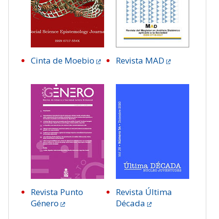
Cinta de Moebio
Revista MAD
Revista Punto
Revista Última
Género
Década