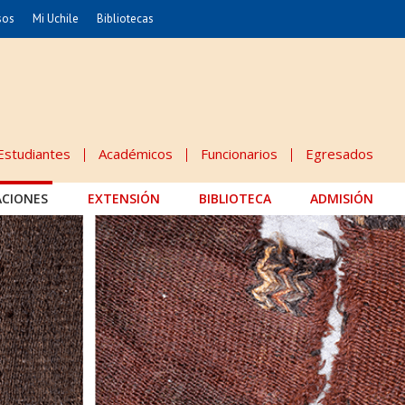
sos
Mi Uchile
Bibliotecas
nismo
Artes
Cs. Agronómicas
ticas
Cs. Forestales y Conservación
éuticas
Cs. Sociales
Estudiantes
Académicos
Funcionarios
Egresados
uarias
Comunicación e Imagen
ACIONES
EXTENSIÓN
Economía y Negocios
BIBLIOTECA
ADMISIÓN
dades
Gobierno
Odontología
Educación
Estudios Internacionales
 Alimentos
Bachillerato