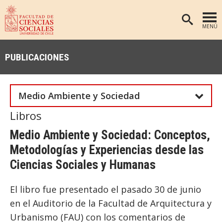
MENÚ
PORTADA
PUBLICACIONES
FACULTAD
DEPARTAMENTOS
Medio Ambiente y Sociedad
ANTROPOLOGÍA
PREGRADO
Libros
POSTGRADO
EDUCACIÓN
Medio Ambiente y Sociedad: Conceptos,
INVESTIGACIÓN
PSICOLOGÍA
Metodologías y Experiencias desde las
PUBLICACIONES
SOCIOLOGÍA
Ciencias Sociales y Humanas
TRABAJO SOCIAL
EXTENSIÓN
El libro fue presentado el pasado 30 de junio
BIBLIOTECA
en el Auditorio de la Facultad de Arquitectura y
ADMISIÓN
Urbanismo (FAU) con los comentarios de