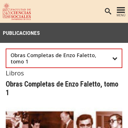
MENÚ
PORTADA
PUBLICACIONES
FACULTAD
DEPARTAMENTOS
Obras Completas de Enzo Faletto,
ANTROPOLOGÍA
PREGRADO
tomo 1
POSTGRADO
EDUCACIÓN
Libros
INVESTIGACIÓN
PSICOLOGÍA
Obras Completas de Enzo Faletto, tomo
PUBLICACIONES
SOCIOLOGÍA
1
TRABAJO SOCIAL
EXTENSIÓN
BIBLIOTECA
ADMISIÓN