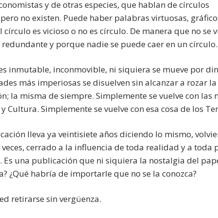
conomistas y de otras especies, que hablan de círculos
 pero no existen. Puede haber palabras virtuosas, gráfico
El círculo es vicioso o no es círculo. De manera que no se 
 redundante y porque nadie se puede caer en un círculo.
 es inmutable, inconmovible, ni siquiera se mueve por di
ades más imperiosas se disuelven sin alcanzar a rozar la
ón; la misma de siempre. Simplemente se vuelve con las m
y Cultura. Simplemente se vuelve con esa cosa de los T
cación lleva ya veintisiete años diciendo lo mismo, volvi
e veces, cerrado a la influencia de toda realidad y a toda 
. Es una publicación que ni siquiera la nostalgia del pa
ea? ¿Qué habría de importarle que no se la conozca?
ed retirarse sin vergüenza.