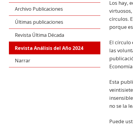
Los hay, e
Archivo Publicaciones
virtuosos,
círculos. 
Últimas publicaciones
porque es
Revista Última Década
El círculo
Revista Análisis del Año 2024
las volunt
publicaci
Narrar
Economía 
Esta publi
veintisiet
insensible
no se la l
Puede ust