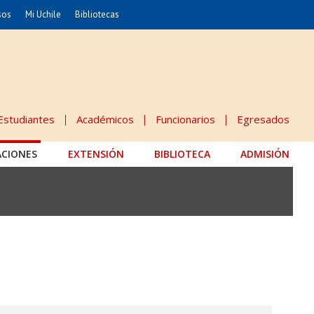
sos
Mi Uchile
Bibliotecas
nismo
Artes
Cs. Agronómicas
ticas
Cs. Forestales y Conservación
éuticas
Cs. Sociales
Estudiantes
Académicos
Funcionarios
Egresados
uarias
Comunicación e Imagen
ACIONES
EXTENSIÓN
Economía y Negocios
BIBLIOTECA
ADMISIÓN
dades
Gobierno
Odontología
Educación
Estudios Internacionales
 Alimentos
Bachillerato