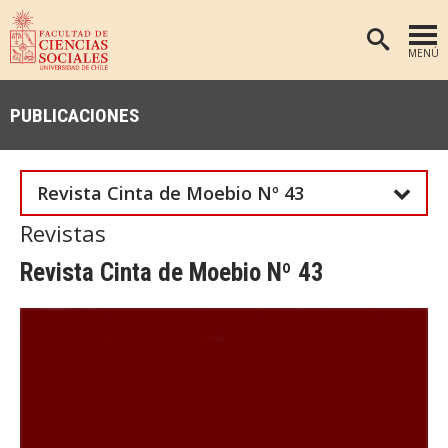
MENÚ
PORTADA
PUBLICACIONES
FACULTAD
DEPARTAMENTOS
Revista Cinta de Moebio Nº 43
ANTROPOLOGÍA
PREGRADO
Revistas
POSTGRADO
EDUCACIÓN
Revista Cinta de Moebio Nº 43
INVESTIGACIÓN
PSICOLOGÍA
PUBLICACIONES
SOCIOLOGÍA
TRABAJO SOCIAL
EXTENSIÓN
BIBLIOTECA
ADMISIÓN