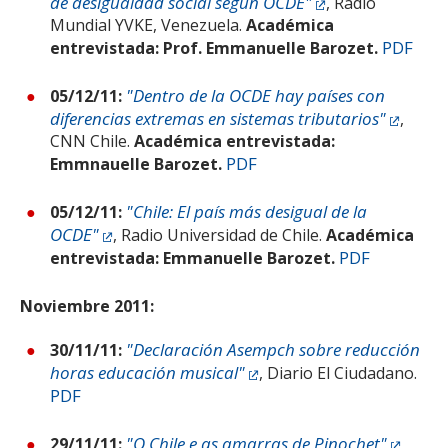
de desigualdad social según OCDE"
, Radio
Mundial YVKE, Venezuela.
Académica
PDF
entrevistada:
Prof. Emmanuelle Barozet.
"Dentro de la OCDE hay países con
05/12/11:
diferencias extremas en sistemas tributarios"
,
CNN Chile.
Académica entrevistada:
PDF
Emmnauelle Barozet.
"Chile: El país más desigual de la
05/12/11:
OCDE"
, Radio Universidad de Chile.
Académica
PDF
entrevistada: Emmanuelle Barozet.
Noviembre 2011:
"Declaración Asempch sobre reducción
30/11/11:
horas educación musical"
, Diario El Ciudadano.
PDF
"O Chile e as amarras de Pinochet"
29/11/11:
,