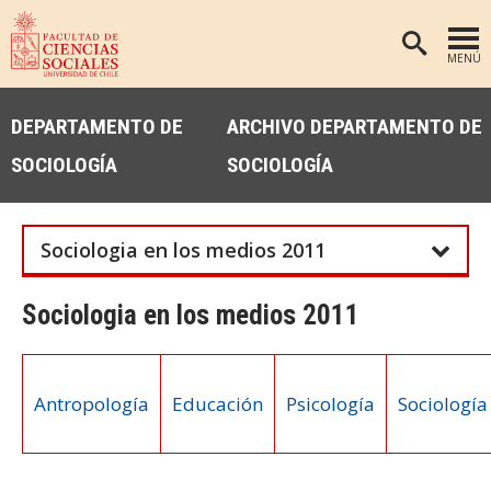
MENÚ
PORTADA
DEPARTAMENTO DE
ARCHIVO DEPARTAMENTO DE
FACULTAD
SOCIOLOGÍA
SOCIOLOGÍA
DEPARTAMENTOS
ANTROPOLOGÍA
PREGRADO
Sociologia en los medios 2011
POSTGRADO
EDUCACIÓN
INVESTIGACIÓN
PSICOLOGÍA
Sociologia en los medios 2011
PUBLICACIONES
SOCIOLOGÍA
TRABAJO SOCIAL
EXTENSIÓN
Antropología
Educación
Psicología
Sociología
BIBLIOTECA
ADMISIÓN