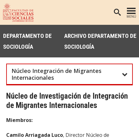
MENÚ
PORTADA
DEPARTAMENTO DE
ARCHIVO DEPARTAMENTO DE
FACULTAD
SOCIOLOGÍA
SOCIOLOGÍA
DEPARTAMENTOS
ANTROPOLOGÍA
PREGRADO
Núcleo Integración de Migrantes
POSTGRADO
EDUCACIÓN
Internacionales
INVESTIGACIÓN
PSICOLOGÍA
Núcleo de Investigación de Integración
PUBLICACIONES
SOCIOLOGÍA
de Migrantes Internacionales
TRABAJO SOCIAL
EXTENSIÓN
Miembros:
BIBLIOTECA
ADMISIÓN
Camilo Arriagada Luco
, Director Núcleo de