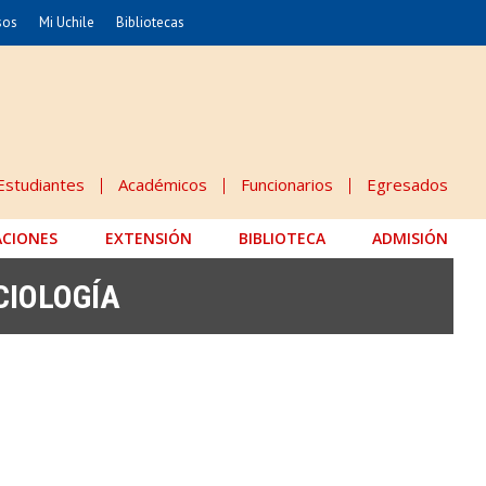
sos
Mi Uchile
Bibliotecas
nismo
Artes
Cs. Agronómicas
ticas
Cs. Forestales y Conservación
éuticas
Cs. Sociales
Estudiantes
Académicos
Funcionarios
Egresados
uarias
Comunicación e Imagen
ACIONES
EXTENSIÓN
Economía y Negocios
BIBLIOTECA
ADMISIÓN
dades
Gobierno
CIOLOGÍA
Odontología
Educación
Estudios Internacionales
 Alimentos
Bachillerato