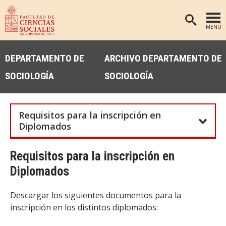
MENÚ
PORTADA
DEPARTAMENTO DE
ARCHIVO DEPARTAMENTO DE
FACULTAD
SOCIOLOGÍA
SOCIOLOGÍA
DEPARTAMENTOS
ANTROPOLOGÍA
PREGRADO
Requisitos para la inscripción en
POSTGRADO
EDUCACIÓN
Diplomados
INVESTIGACIÓN
PSICOLOGÍA
Requisitos para la inscripción en
PUBLICACIONES
SOCIOLOGÍA
Diplomados
TRABAJO SOCIAL
EXTENSIÓN
Descargar los siguientes documentos para la
BIBLIOTECA
inscripción en los distintos diplomados:
ADMISIÓN