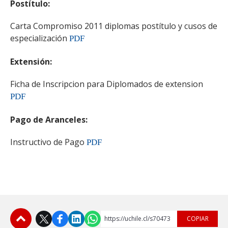
Postítulo:
ESTUDIANTES
ACADÉMICOS
Carta Compromiso 2011 diplomas postítulo y cusos de
especialización
PDF
FUNCIONARIOS
EGRESADOS
Extensión:
Ficha de Inscripcion para Diplomados de extension
PDF
Pago de Aranceles:
Instructivo de Pago
PDF
https://uchile.cl/s70473
COPIAR