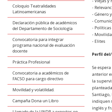
- Viejas y
Coloquio Teatralidades
- Relevanc
Latinoamericanas
- Género 
- Comunida
Declaración pública de académicos
- Política
del Departamento de Sociología
- Movilid
Convocatoria para integrar
- Elites
programa nacional de evaluación
docente
Perfil del
Práctica Profesional
Se espera 
Convocatoria a académicos de
anterior e
FACSO para cargo directivo
la superv
planteada
Movilidad y volatilidad.
Santiago, 
Campaña Dona un Libro
indiquen 
inglés y f
Llamado de la UNDP a expertos en