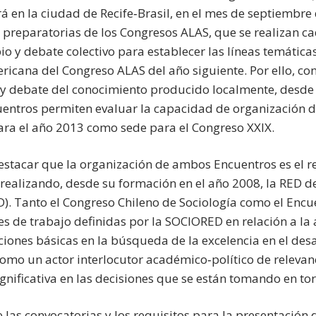
rá en la ciudad de Recife‐Brasil, en el mes de septiembr
 preparatorias de los Congresos ALAS, que se realizan ca
o y debate colectivo para establecer las líneas temática
ricana del Congreso ALAS del año siguiente. Por ello, co
 y debate del conocimiento producido localmente, desde
uentros permiten evaluar la capacidad de organización de
ara el año 2013 como sede para el Congreso XXIX.
estacar que la organización de ambos Encuentros es el r
 realizando, desde su formación en el año 2008, la RED d
). Tanto el Congreso Chileno de Sociología como el Encu
es de trabajo definidas por la SOCIORED en relación a la
ones básicas en la búsqueda de la excelencia en el desarr
omo un actor interlocutor académico‐político de relevanci
nificativa en las decisiones que se están tomando en torno
 las convocatorias y los requisitos para la presentación