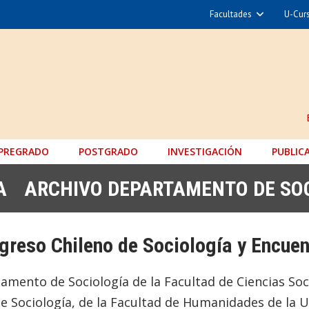
Facultades
U-Cur
Arquitectura y Urba
Ciencias
Cs. Físicas y Matemá
Cs. Químicas y Farmac
Cs. Veterinarias y Pec
PREGRADO
POSTGRADO
INVESTIGACIÓN
Derecho
PUBLIC
Filosofía y Humani
A
ARCHIVO DEPARTAMENTO DE SO
Medicina
Estudios Avanzados en 
greso Chileno de Sociología y Encu
Nutrición y Tecnología de
Hospital Clínico
amento de Sociología de la Facultad de Ciencias Soci
e Sociología, de la Facultad de Humanidades de la 