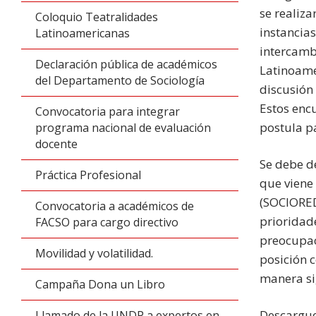
se realiza
Coloquio Teatralidades
instancias
Latinoamericanas
intercambi
Declaración pública de académicos
Latinoame
del Departamento de Sociología
discusión
Estos enc
Convocatoria para integrar
postula p
programa nacional de evaluación
docente
Se debe d
Práctica Profesional
que viene
(SOCIORED
Convocatoria a académicos de
prioridad
FACSO para cargo directivo
preocupaci
Movilidad y volatilidad.
posición c
manera sig
Campaña Dona un Libro
Descargue
Llamado de la UNDP a expertos en