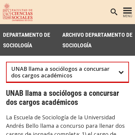
MENÚ
PORTADA
DEPARTAMENTO DE
ARCHIVO DEPARTAMENTO DE
FACULTAD
SOCIOLOGÍA
SOCIOLOGÍA
DEPARTAMENTOS
ANTROPOLOGÍA
PREGRADO
UNAB llama a sociólogos a concursar
POSTGRADO
EDUCACIÓN
dos cargos académicos
INVESTIGACIÓN
PSICOLOGÍA
UNAB llama a sociólogos a concursar
PUBLICACIONES
SOCIOLOGÍA
dos cargos académicos
TRABAJO SOCIAL
EXTENSIÓN
BIBLIOTECA
La Escuela de Sociología de la Universidad
Andrés Bello llama a concurso para llenar dos
ADMISIÓN
cargos de jornada completa: 1) el cargo de