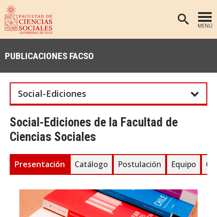
MENÚ
PORTADA
PUBLICACIONES FACSO
FACULTAD
DEPARTAMENTOS
Social-Ediciones
ANTROPOLOGÍA
PREGRADO
POSTGRADO
EDUCACIÓN
Social-Ediciones de la Facultad de
Ciencias Sociales
INVESTIGACIÓN
PSICOLOGÍA
PUBLICACIONES
SOCIOLOGÍA
Presentación
Catálogo
Postulación
Equipo
Co
TRABAJO SOCIAL
EXTENSIÓN
BIBLIOTECA
ADMISIÓN