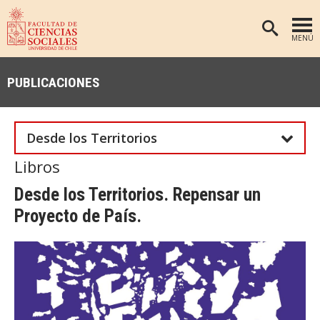
MENÚ
PORTADA
PUBLICACIONES
FACULTAD
DEPARTAMENTOS
Desde los Territorios
ANTROPOLOGÍA
PREGRADO
Libros
POSTGRADO
EDUCACIÓN
Desde los Territorios. Repensar un
INVESTIGACIÓN
PSICOLOGÍA
Proyecto de País.
PUBLICACIONES
SOCIOLOGÍA
TRABAJO SOCIAL
EXTENSIÓN
BIBLIOTECA
ADMISIÓN