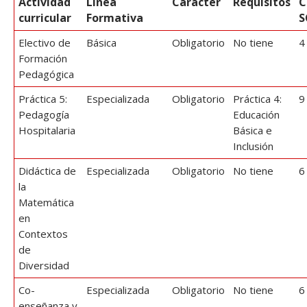
Actividad
Línea
Carácter
Requisitos
C
curricular
Formativa
S
Electivo de
Básica
Obligatorio
No tiene
4
Formación
Pedagógica
Práctica 5:
Especializada
Obligatorio
Práctica 4:
9
Pedagogía
Educación
Hospitalaria
Básica e
Inclusión
Didáctica de
Especializada
Obligatorio
No tiene
6
la
Matemática
en
Contextos
de
Diversidad
Co-
Especializada
Obligatorio
No tiene
6
enseñanza y