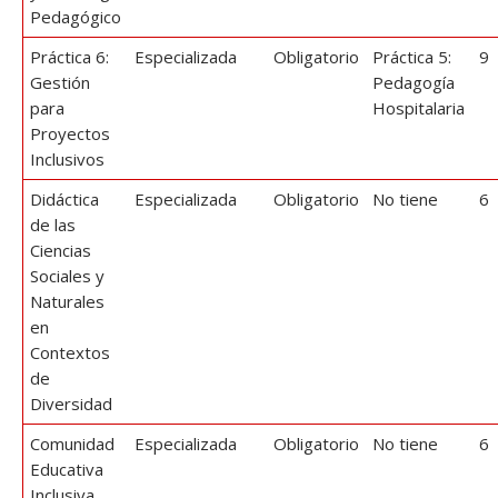
Pedagógico
Práctica 6:
Especializada
Obligatorio
Práctica 5:
9
Gestión
Pedagogía
para
Hospitalaria
Proyectos
Inclusivos
Didáctica
Especializada
Obligatorio
No tiene
6
de las
Ciencias
Sociales y
Naturales
en
Contextos
de
Diversidad
Comunidad
Especializada
Obligatorio
No tiene
6
Educativa
Inclusiva