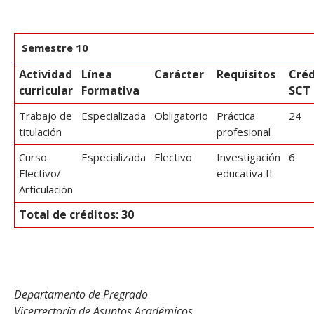
Semestre 10
Actividad
Línea
Carácter
Requisitos
Créd
curricular
Formativa
SCT
Trabajo de
Especializada
Obligatorio
Práctica
24
titulación
profesional
Curso
Especializada
Electivo
Investigación
6
Electivo/
educativa II
Articulación
Total de créditos: 30
Departamento de Pregrado
Vicerrectoría de Asuntos Académicos