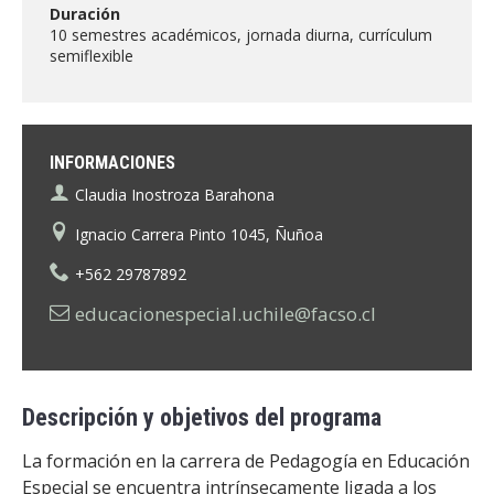
ESTUDIANTES
Duración
10 semestres académicos, jornada diurna, currículum
ACADÉMICOS
semiflexible
FUNCIONARIOS
EGRESADOS
INFORMACIONES
Claudia Inostroza Barahona
Ignacio Carrera Pinto 1045, Ñuñoa
+562 29787892
educacionespecial.uchile@facso.cl
Descripción y objetivos del programa
La formación en la carrera de Pedagogía en Educación
Especial se encuentra intrínsecamente ligada a los