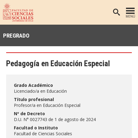
MENÚ
PORTADA
PREGRADO
FACULTAD
DEPARTAMENTOS
Pedagogía en Educación Especial
ANTROPOLOGÍA
PREGRADO
POSTGRADO
EDUCACIÓN
Grado Académico
INVESTIGACIÓN
PSICOLOGÍA
Licenciado/a en Educación
PUBLICACIONES
SOCIOLOGÍA
Título profesional
Profesor/a en Educación Especial
TRABAJO SOCIAL
EXTENSIÓN
Nº de Decreto
BIBLIOTECA
D.U. N° 0027743 de 1 de agosto de 2024
Facultad o Instituto
ADMISIÓN
Facultad de Ciencias Sociales