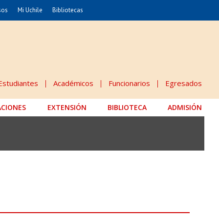
sos
Mi Uchile
Bibliotecas
nismo
Artes
Cs. Agronómicas
ticas
Cs. Forestales y Conservación
éuticas
Cs. Sociales
Estudiantes
Académicos
Funcionarios
Egresados
uarias
Comunicación e Imagen
ACIONES
EXTENSIÓN
Economía y Negocios
BIBLIOTECA
ADMISIÓN
dades
Gobierno
Odontología
Educación
Estudios Internacionales
 Alimentos
Bachillerato