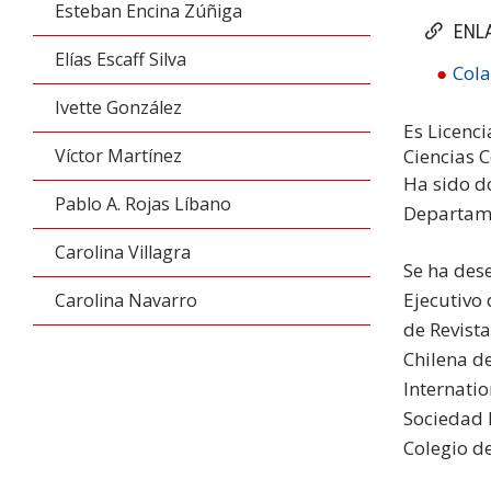
Esteban Encina Zúñiga
ENL
Elías Escaff Silva
Cola
Ivette González
Es Licenci
Ciencias 
Víctor Martínez
Ha sido d
Pablo A. Rojas Líbano
Departame
Carolina Villagra
Se ha des
Ejecutivo 
Carolina Navarro
de Revista
Chilena de
Internati
Sociedad I
Colegio de