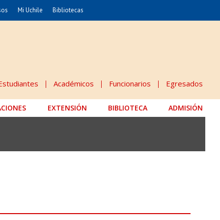
sos
Mi Uchile
Bibliotecas
nismo
Artes
Cs. Agronómicas
ticas
Cs. Forestales y Conservación
éuticas
Cs. Sociales
Estudiantes
Académicos
Funcionarios
Egresados
uarias
Comunicación e Imagen
ACIONES
EXTENSIÓN
Economía y Negocios
BIBLIOTECA
ADMISIÓN
dades
Gobierno
Odontología
Educación
Estudios Internacionales
 Alimentos
Bachillerato