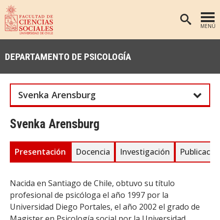
MENÚ
PORTADA
DEPARTAMENTO DE PSICOLOGÍA
FACULTAD
DEPARTAMENTOS
Svenka Arensburg
ANTROPOLOGÍA
PREGRADO
POSTGRADO
EDUCACIÓN
Svenka Arensburg
INVESTIGACIÓN
PSICOLOGÍA
Presentación
Docencia
Investigación
Publicacio
PUBLICACIONES
SOCIOLOGÍA
TRABAJO SOCIAL
EXTENSIÓN
Nacida en Santiago de Chile, obtuvo su título
BIBLIOTECA
profesional de psicóloga el año 1997 por la
Universidad Diego Portales, el año 2002 el grado de
ADMISIÓN
Magister en Psicología social por la Universidad