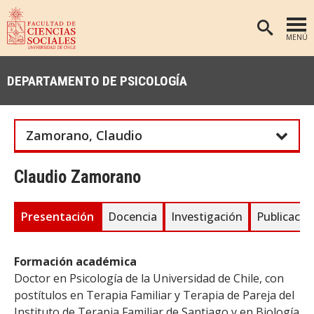
MENÚ
PORTADA
DEPARTAMENTO DE PSICOLOGÍA
FACULTAD
DEPARTAMENTOS
Zamorano, Claudio
ANTROPOLOGÍA
PREGRADO
POSTGRADO
EDUCACIÓN
Claudio Zamorano
INVESTIGACIÓN
PSICOLOGÍA
Presentación
Docencia
Investigación
Publicacio
PUBLICACIONES
SOCIOLOGÍA
TRABAJO SOCIAL
EXTENSIÓN
Formación académica
BIBLIOTECA
Doctor en Psicología de la Universidad de Chile, con
postítulos en Terapia Familiar y Terapia de Pareja del
ADMISIÓN
Instituto de Terapia Familiar de Santiago y en Biología