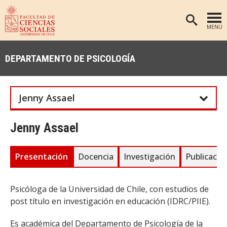
MENÚ
PORTADA
DEPARTAMENTO DE PSICOLOGÍA
FACULTAD
DEPARTAMENTOS
Jenny Assael
ANTROPOLOGÍA
PREGRADO
POSTGRADO
EDUCACIÓN
Jenny Assael
INVESTIGACIÓN
PSICOLOGÍA
Presentación
Docencia
Investigación
Publicacio
PUBLICACIONES
SOCIOLOGÍA
TRABAJO SOCIAL
EXTENSIÓN
Psicóloga de la Universidad de Chile, con estudios de
BIBLIOTECA
post título en investigación en educación (IDRC/PIIE).
ADMISIÓN
Es académica del Departamento de Psicología de la