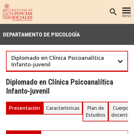
MENÚ
PORTADA
DEPARTAMENTO DE PSICOLOGÍA
FACULTAD
DEPARTAMENTOS
Diplomado en Clínica Psicoanalítica
ANTROPOLOGÍA
PREGRADO
Infanto-juvenil
POSTGRADO
EDUCACIÓN
Diplomado en Clínica Psicoanalítica
INVESTIGACIÓN
PSICOLOGÍA
Infanto-juvenil
PUBLICACIONES
SOCIOLOGÍA
TRABAJO SOCIAL
EXTENSIÓN
Presentación
Características
Plan de
Cuerpo
Estudios
docente
BIBLIOTECA
ADMISIÓN