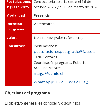
Postulaciones
Convocatoria abierta entre el 16 de
ESTUDIANTES
ingreso 2025
octubre 2025 y el 15 de marzo de 2026
ACADÉMICOS
Modalidad
Presencial
FUNCIONARIOS
Duración
2 semestres
EGRESADOS
programa:
Valor:
$ 2.517.462 (Valor referencial).
Consultas:
Postulaciones:
postulacionespostgrado@facso.cl
Carla González
Coordinación programa: Roberto
Aceituno Morales
maga@uchile.cl
WhatsApp: +569 3959 2138
Objetivos del programa
El objetivo general es conocer y discutir los