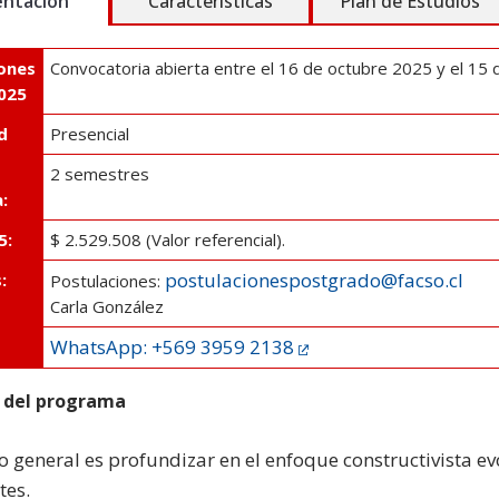
entación
Características
Plan de Estudios
ones
Convocatoria abierta entre el 16 de octubre 2025 y el 15
025
d
Presencial
2 semestres
:
5:
$ 2.529.508 (Valor referencial).
postulacionespostgrado@facso.cl
:
Postulaciones:
Carla González
WhatsApp: +569 3959 2138
 del programa
o general es profundizar en el enfoque constructivista evo
tes.