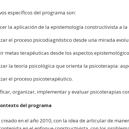
vos específicos del programa son:
er la aplicación de la epistemología constructivista a la
izar el proceso psicodiagnóstico desde una mirada evolut
nir metas terapéuticas desde los aspectos epistemológicos
zar la teoría psicológica que orienta la psicoterapia: as
zar el proceso psicoterapéutico.
ficar, organizar, implementar y evaluar psicoterapias co
contexto del programa
reado en el año 2010, con la idea de articular de manera
contenida en el enfoque constructivista, con los problema