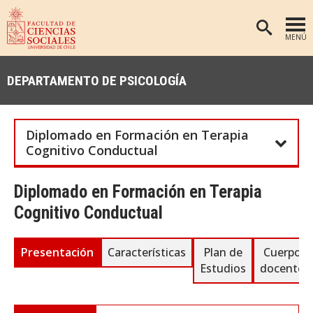
MENÚ
PORTADA
DEPARTAMENTO DE PSICOLOGÍA
FACULTAD
DEPARTAMENTOS
Diplomado en Formación en Terapia
ANTROPOLOGÍA
PREGRADO
Cognitivo Conductual
POSTGRADO
EDUCACIÓN
Diplomado en Formación en Terapia
INVESTIGACIÓN
PSICOLOGÍA
Cognitivo Conductual
PUBLICACIONES
SOCIOLOGÍA
TRABAJO SOCIAL
EXTENSIÓN
Presentación
Características
Plan de
Cuerpo
Estudios
docente
BIBLIOTECA
ADMISIÓN