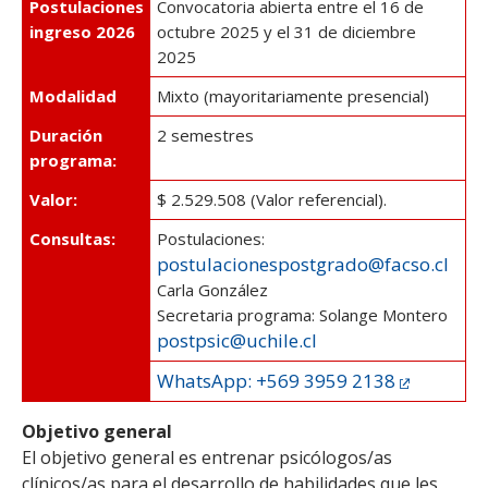
Postulaciones
Convocatoria abierta entre el 16 de
ESTUDIANTES
ingreso 2026
octubre 2025 y el 31 de diciembre
ACADÉMICOS
2025
FUNCIONARIOS
Modalidad
Mixto (mayoritariamente presencial)
EGRESADOS
Duración
2 semestres
programa:
Valor:
$ 2.529.508 (Valor referencial).
Consultas:
Postulaciones:
postulacionespostgrado@facso.cl
Carla González
Secretaria programa: Solange Montero
postpsic@uchile.cl
WhatsApp: +569 3959 2138
Objetivo general
El objetivo general es entrenar psicólogos/as
clínicos/as para el desarrollo de habilidades que les