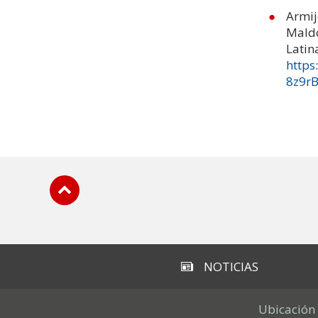
Armij
Maldo
Latin
https
8z9r
Subir
NOTICIAS
Ubicación