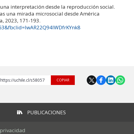
e: una interpretación desde la reproducción social.
idas una mirada microsocial desde América
a, 2023, 171-193.
7463&fbclid=IwAR22Q94IWDfrKYnk8
https://uchile.cl/s58057
COPIAR
PUBLICACIONES
 privacidad