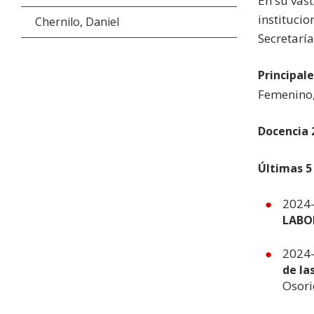
En su vast
instituci
Chernilo, Daniel
Secretarí
Principale
Femenino,
Docencia 
Últimas 5
2024-
LABOF
2024-
de la
Osorio