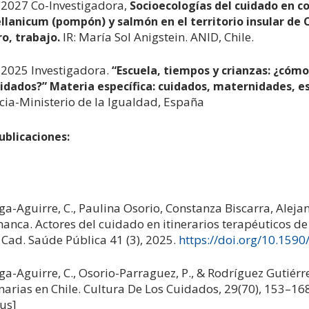
2027 Co-Investigadora,
Socioecologías del cuidado en 
lanicum (pompón) y salmón en el territorio insular de Ch
IR: María Sol Anigstein. ANID, Chile.
o, trabajo.
2025 Investigadora.
“Escuela, tiempos y crianzas: ¿cómo
uidados?” Materia específica: cuidados, maternidades, e
cia-Ministerio de la Igualdad, España
ublicaciones:
ga-Aguirre, C., Paulina Osorio, Constanza Biscarra, Alej
anca. Actores del cuidado en itinerarios terapéuticos d
. Cad. Saúde Pública 41 (3), 2025.
https://doi.org/10.15
ga-Aguirre, C., Osorio-Parraguez, P., & Rodríguez Gutiérr
narias en Chile. Cultura De Los Cuidados, 29(70), 153–16
us]