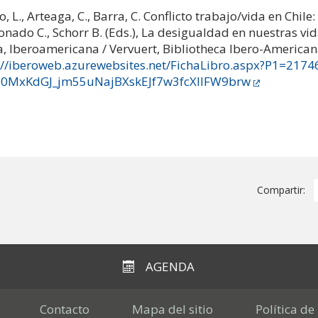
o, L., Arteaga, C., Barra, C. Conflicto trabajo/vida en Chil
nado C., Schorr B. (Eds.), La desigualdad en nuestras v
a, Iberoamericana / Vervuert, Bibliotheca Ibero-American
://iberoweb.azurewebsites.net/FichaLibro.aspx?P1=21
B0MxKdGJ_jm55uNajBXskEJf7w3fcXlIFW9brw
Compartir:
AGENDA
Contacto
Mapa del sitio
Política de