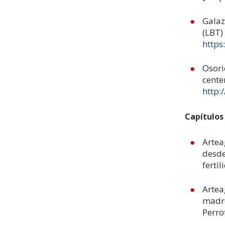
Galaz
(LBT)
https
Osori
cente
http:
Capítulos 
Artea
desde
fertil
Artea
madre
Perro