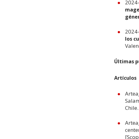
2024-
magel
géner
2024-
los c
Valen
Últimas p
Artículos
Artea
Salam
Chile
Artea
cente
[Scop