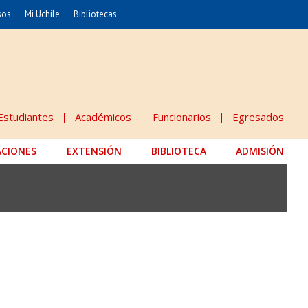
sos
Mi Uchile
Bibliotecas
nismo
Artes
Cs. Agronómicas
ticas
Cs. Forestales y Conservación
éuticas
Cs. Sociales
Estudiantes
Académicos
Funcionarios
Egresados
uarias
Comunicación e Imagen
ACIONES
EXTENSIÓN
Economía y Negocios
BIBLIOTECA
ADMISIÓN
dades
Gobierno
Odontología
Educación
Estudios Internacionales
 Alimentos
Bachillerato