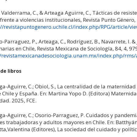
 Valderrama, C., & Arteaga Aguirre, C., Tácticas de resist
 frente a violencias institucionales, Revista Punto Género,
://revistapuntogenero.uchile.cl/index.php/RPG/article/v
o-Parraguez, P., Arteaga, C., Rodríguez, B., Navarrete, I. 
narias en Chile, Revista Mexicana de Sociología, 84, 4, 9
//revistamexicanadesociologia.unam.mx/index.php/rms/
de libros
ga-Aguirre, C.; Obiol, S., La centralidad de la maternida
 Chile y España. En: Martina Yopo D. (Editora) Maternida
idad. 2025, FCE.
ga-Aguirre, C.; Osorio-Parraguez, P. Cuidados y pandemi
s trabajadoras y adultos mayores en Chile. En: Batthyán
tta,Valentina (Editores), La sociedad del cuidado y políti