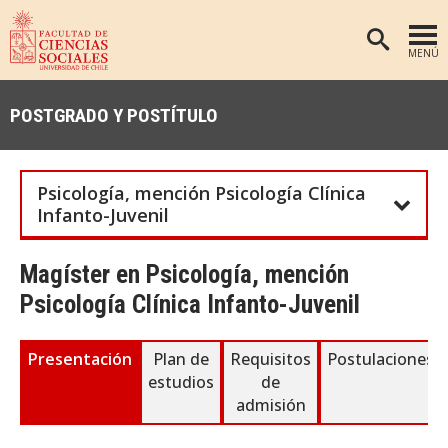
MENÚ
PORTADA
POSTGRADO Y POSTÍTULO
FACULTAD
DEPARTAMENTOS
Psicología, mención Psicología Clínica
ANTROPOLOGÍA
PREGRADO
Infanto-Juvenil
POSTGRADO
EDUCACIÓN
Magíster en Psicología, mención
INVESTIGACIÓN
PSICOLOGÍA
Psicología Clínica Infanto-Juvenil
PUBLICACIONES
SOCIOLOGÍA
TRABAJO SOCIAL
EXTENSIÓN
Presentación
Plan de
Requisitos
Postulaciones
estudios
de
BIBLIOTECA
admisión
ADMISIÓN