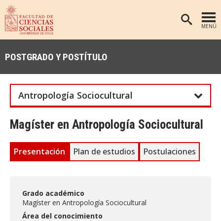
MENÚ
PORTADA
POSTGRADO Y POSTÍTULO
FACULTAD
DEPARTAMENTOS
Antropología Sociocultural
ANTROPOLOGÍA
PREGRADO
POSTGRADO
EDUCACIÓN
Magíster en Antropología Sociocultural
INVESTIGACIÓN
PSICOLOGÍA
Presentación
Plan de estudios
Postulaciones
PUBLICACIONES
SOCIOLOGÍA
TRABAJO SOCIAL
EXTENSIÓN
BIBLIOTECA
Grado académico
Magíster en Antropología Sociocultural
ADMISIÓN
Área del conocimiento