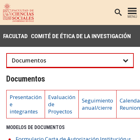
MENÚ
PORTADA
FACULTAD
COMITÉ DE ÉTICA DE LA INVESTIGACIÓN
FACULTAD
DEPARTAMENTOS
Documentos
ANTROPOLOGÍA
PREGRADO
POSTGRADO
EDUCACIÓN
Documentos
INVESTIGACIÓN
PSICOLOGÍA
Presentación
Evaluación
PUBLICACIONES
SOCIOLOGÍA
Seguimiento
Calenda
e
de
anual/cierre
Reunion
TRABAJO SOCIAL
EXTENSIÓN
integrantes
Proyectos
BIBLIOTECA
MODELOS DE DOCUMENTOS
ADMISIÓN
Formulario Carta de Autorización Institución