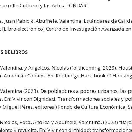
esarrollo Cultural y las Artes. FONDART
a, Juan Pablo & Abufhele, Valentina. Estándares de Cali
 [Libro electrónico] Centro de Investigación Avanzada en
S DE LIBROS
Valentina, y Angelcos, Nicolás (forthcoming, 2023). Hous
in American Context. En: Routledge Handbook of Housing 
 Valentina (2023). De pobladores a pobres urbanos: las pr
. En: Vivir con Dignidad. Transformaciones sociales y pol
 Miguel Pérez, editores.) Fondo de Cultura Económica. Sa
 Nicolás, Roca, Andrea y Abufhele, Valentina. (2023) “Ba
ento y revuelta. En: Vivir con dignidad: transformaciones