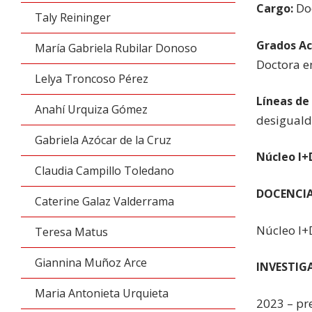
Doc
Cargo:
Taly Reininger
Grados A
María Gabriela Rubilar Donoso
Doctora en
Lelya Troncoso Pérez
Líneas de
Anahí Urquiza Gómez
desiguald
Gabriela Azócar de la Cruz
Núcleo I+
Claudia Campillo Toledano
DOCENCI
Caterine Galaz Valderrama
Núcleo I+
Teresa Matus
Giannina Muñoz Arce
INVESTIG
Maria Antonieta Urquieta
2023 – pre