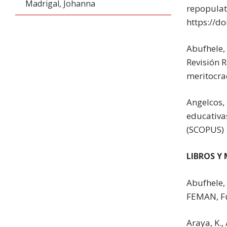
Madrigal, Johanna
repopulati
https://d
Abufhele, 
Revisión R
meritocrac
Angelcos, 
educativas
(SCOPUS)
LIBROS Y
Abufhele,
FEMAN, Fu
Araya, K.,