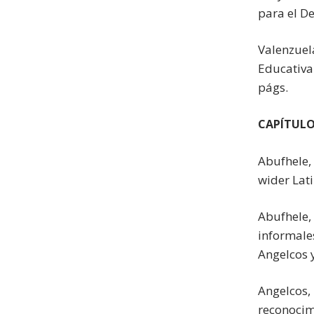
para el D
Valenzuel
Educativa.
págs.
CAPÍTULO
Abufhele, 
wider Lat
Abufhele,
informales
Angelcos y
Angelcos,
reconocimi