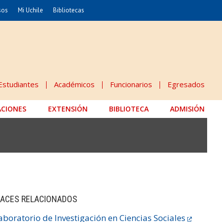
sos
Mi Uchile
Bibliotecas
nismo
Artes
Cs. Agronómicas
ticas
Cs. Forestales y Conservación
éuticas
Cs. Sociales
Estudiantes
Académicos
Funcionarios
Egresados
uarias
Comunicación e Imagen
ACIONES
EXTENSIÓN
Economía y Negocios
BIBLIOTECA
ADMISIÓN
dades
Gobierno
Odontología
Educación
Estudios Internacionales
 Alimentos
Bachillerato
ACES RELACIONADOS
aboratorio de Investigación en Ciencias Sociales