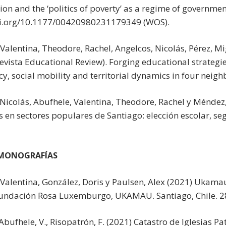
on and the ‘politics of poverty’ as a regime of government
oi.org/10.1177/00420980231179349 (WOS).
Valentina, Theodore, Rachel, Angelcos, Nicolás, Pérez, M
evista Educational Review). Forging educational strategie
y, social mobility and territorial dynamics in four neig
Nicolás, Abufhele, Valentina, Theodore, Rachel y Méndez,
 en sectores populares de Santiago: elección escolar, seg
 MONOGRAFÍAS
 Valentina, González, Doris y Paulsen, Alex (2021) Ukam
ndación Rosa Luxemburgo, UKAMAU. Santiago, Chile. 2
 Abufhele, V., Risopatrón, F. (2021) Catastro de Iglesias 