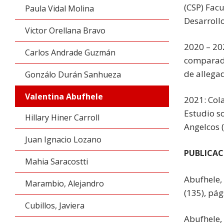
(CSP) Facu
Paula Vidal Molina
Desarrollo
Victor Orellana Bravo
2020 – 20
Carlos Andrade Guzmán
comparada
de allega
Gonzálo Durán Sanhueza
Valentina Abufhele
2021: Col
Estudio so
Hillary Hiner Carroll
Angelcos 
Juan Ignacio Lozano
PUBLICAC
Mahia Saracostti
Abufhele, 
Marambio, Alejandro
(135), pág
Cubillos, Javiera
Abufhele, 