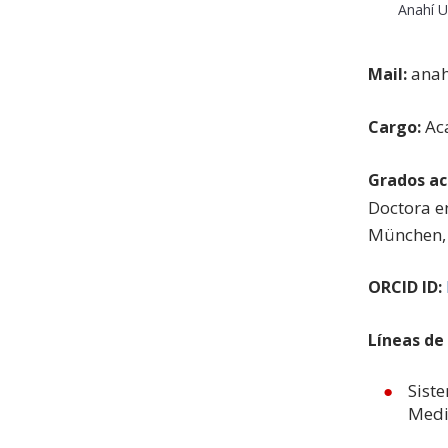
Anahí 
anah
Mail:
Aca
Cargo:
Grados a
Doctora e
München,
ORCID ID:
Líneas de
Siste
Medi