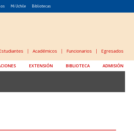
sos
Mi Uchile
Bibliotecas
nismo
Artes
Cs. Agronómicas
ticas
Cs. Forestales y Conservación
éuticas
Cs. Sociales
Estudiantes
Académicos
Funcionarios
Egresados
uarias
Comunicación e Imagen
ACIONES
EXTENSIÓN
Economía y Negocios
BIBLIOTECA
ADMISIÓN
dades
Gobierno
Odontología
Educación
Estudios Internacionales
 Alimentos
Bachillerato