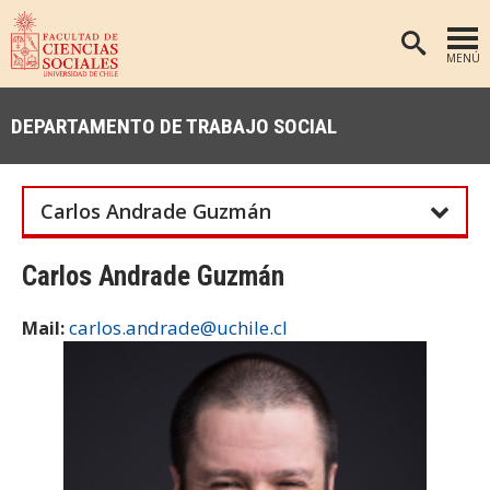
MENÚ
PORTADA
DEPARTAMENTO DE TRABAJO SOCIAL
FACULTAD
DEPARTAMENTOS
Carlos Andrade Guzmán
ANTROPOLOGÍA
PREGRADO
POSTGRADO
EDUCACIÓN
Carlos Andrade Guzmán
INVESTIGACIÓN
PSICOLOGÍA
carlos.andrade@uchile.cl
Mail:
PUBLICACIONES
SOCIOLOGÍA
TRABAJO SOCIAL
EXTENSIÓN
BIBLIOTECA
ADMISIÓN