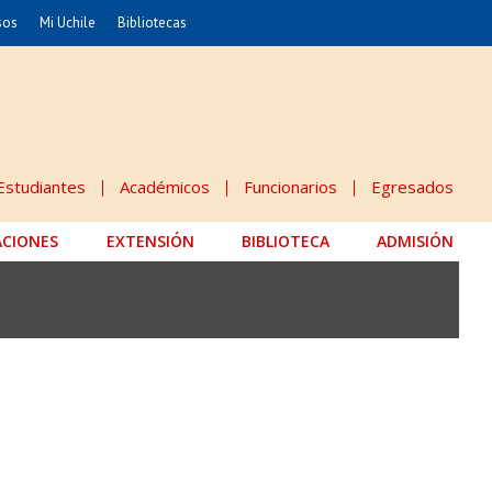
sos
Mi Uchile
Bibliotecas
nismo
Artes
Cs. Agronómicas
ticas
Cs. Forestales y Conservación
éuticas
Cs. Sociales
Estudiantes
Académicos
Funcionarios
Egresados
uarias
Comunicación e Imagen
ACIONES
EXTENSIÓN
Economía y Negocios
BIBLIOTECA
ADMISIÓN
dades
Gobierno
Odontología
Educación
Estudios Internacionales
 Alimentos
Bachillerato