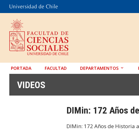
PORTADA
FACULTAD
DEPARTAMENTOS
ANTROPOLOGÍA
VIDEOS
EDUCACIÓN
PSICOLOGÍA
DIMin: 172 Años de 
SOCIOLOGÍA
TRABAJO SOCIAL
DIMin: 172 Años de Historia a