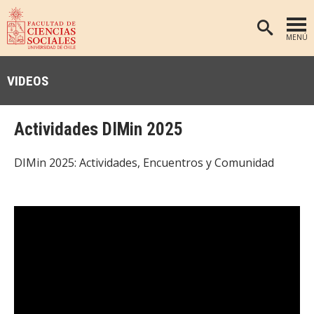
MENÚ
PORTADA
VIDEOS
FACULTAD
DEPARTAMENTOS
Actividades DIMin 2025
ANTROPOLOGÍA
PREGRADO
DIMin 2025: Actividades, Encuentros y Comunidad
POSTGRADO
EDUCACIÓN
INVESTIGACIÓN
PSICOLOGÍA
PUBLICACIONES
SOCIOLOGÍA
TRABAJO SOCIAL
EXTENSIÓN
BIBLIOTECA
ADMISIÓN