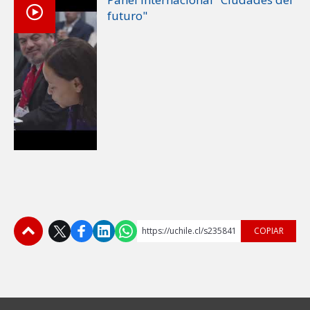
futuro"
https://uchile.cl/s235841
COPIAR
Subir