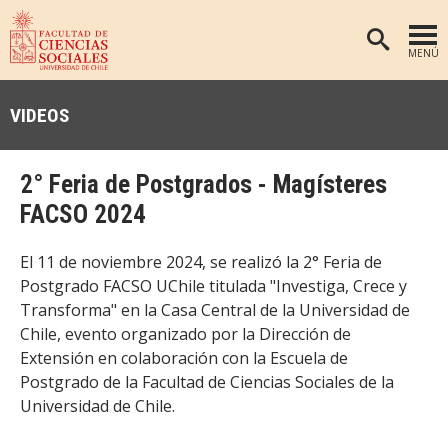
MENÚ
PORTADA
VIDEOS
FACULTAD
DEPARTAMENTOS
2° Feria de Postgrados - Magísteres
ANTROPOLOGÍA
PREGRADO
FACSO 2024
POSTGRADO
EDUCACIÓN
El 11 de noviembre 2024, se realizó la 2° Feria de
INVESTIGACIÓN
PSICOLOGÍA
Postgrado FACSO UChile titulada "Investiga, Crece y
Transforma" en la Casa Central de la Universidad de
PUBLICACIONES
SOCIOLOGÍA
Chile, evento organizado por la Dirección de
TRABAJO SOCIAL
EXTENSIÓN
Extensión en colaboración con la Escuela de
Postgrado de la Facultad de Ciencias Sociales de la
BIBLIOTECA
Universidad de Chile.
ADMISIÓN