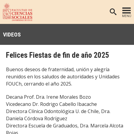
MENÚ
PORTADA
VIDEOS
FACULTAD
DEPARTAMENTOS
Felices Fiestas de fin de año 2025
ANTROPOLOGÍA
PREGRADO
Buenos deseos de fraternidad, unión y alegría
POSTGRADO
EDUCACIÓN
reunidos en los saludos de autoridades y Unidades
INVESTIGACIÓN
PSICOLOGÍA
FOUCh, cerrando el año 2025.
PUBLICACIONES
SOCIOLOGÍA
Decana Prof. Dra. Irene Morales Bozo
Vicedecano Dr. Rodrigo Cabello Ibacache
TRABAJO SOCIAL
EXTENSIÓN
Directora Clínica Odontológica U. de Chile, Dra.
BIBLIOTECA
Daniela Córdova Rodríguez
Directora Escuela de Graduados, Dra. Marcela Alcota
ADMISIÓN
Rojas