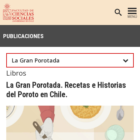
MENÚ
PORTADA
PUBLICACIONES
FACULTAD
DEPARTAMENTOS
La Gran Porotada
ANTROPOLOGÍA
PREGRADO
Libros
POSTGRADO
EDUCACIÓN
La Gran Porotada. Recetas e Historias
INVESTIGACIÓN
PSICOLOGÍA
del Poroto en Chile.
PUBLICACIONES
SOCIOLOGÍA
TRABAJO SOCIAL
EXTENSIÓN
BIBLIOTECA
ADMISIÓN