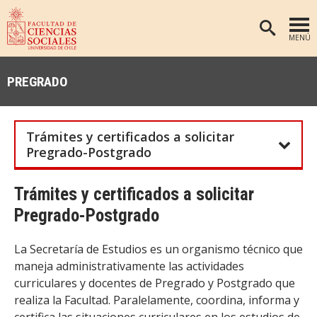
MENÚ
PORTADA
PREGRADO
FACULTAD
DEPARTAMENTOS
Trámites y certificados a solicitar
ANTROPOLOGÍA
PREGRADO
Pregrado-Postgrado
POSTGRADO
EDUCACIÓN
Trámites y certificados a solicitar
INVESTIGACIÓN
PSICOLOGÍA
Pregrado-Postgrado
PUBLICACIONES
SOCIOLOGÍA
TRABAJO SOCIAL
EXTENSIÓN
La Secretaría de Estudios es un organismo técnico que
maneja administrativamente las actividades
BIBLIOTECA
curriculares y docentes de Pregrado y Postgrado que
ADMISIÓN
realiza la Facultad. Paralelamente, coordina, informa y