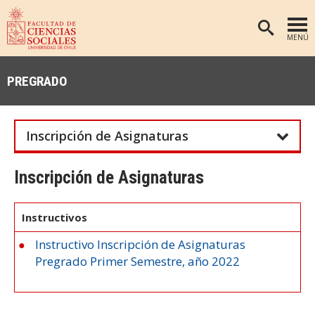
MENÚ
PORTADA
PREGRADO
FACULTAD
DEPARTAMENTOS
Inscripción de Asignaturas
ANTROPOLOGÍA
PREGRADO
POSTGRADO
EDUCACIÓN
Inscripción de Asignaturas
INVESTIGACIÓN
PSICOLOGÍA
Instructivos
PUBLICACIONES
SOCIOLOGÍA
Instructivo Inscripción de Asignaturas
TRABAJO SOCIAL
EXTENSIÓN
Pregrado Primer Semestre, año 2022
BIBLIOTECA
ADMISIÓN