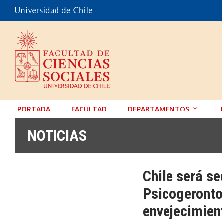
PORTADA
FACULTAD
DEPARTAMENTOS
ANTROPOLOGÍA
NOTICIAS
EDUCACIÓN
PSICOLOGÍA
Chile será s
SOCIOLOGÍA
Psicogeronto
TRABAJO SOCIAL
envejecimien