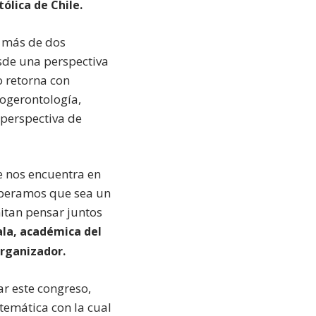
ólica de Chile.
e más de dos
sde una perspectiva
o retorna con
cogerontología,
a perspectiva de
e nos encuentra en
Esperamos que sea un
mitan pensar juntos
la, académica del
organizador.
ar este congreso,
temática con la cual