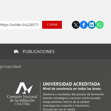
https://uchile.cl/s228371
COPIAR
PUBLICACIONES
 privacidad