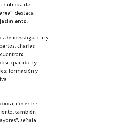
 continua de
área”, destaca
jecimiento.
as de investigación y
pertos, charlas
ncuentran:
 discapacidad y
des; formación y
iva
aboración entre
miento, también
ayores”, señala