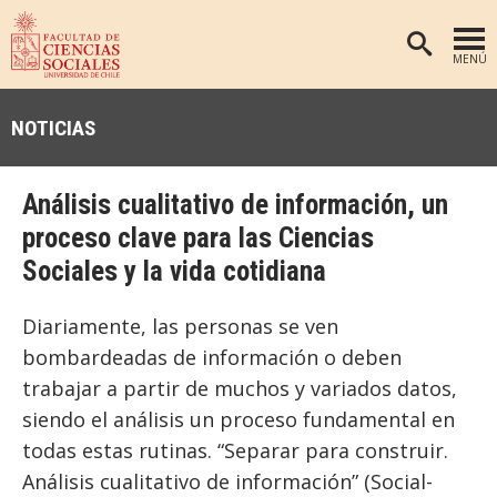
MENÚ
PORTADA
NOTICIAS
FACULTAD
DEPARTAMENTOS
Análisis cualitativo de información, un
ANTROPOLOGÍA
PREGRADO
proceso clave para las Ciencias
Sociales y la vida cotidiana
POSTGRADO
EDUCACIÓN
INVESTIGACIÓN
PSICOLOGÍA
Diariamente, las personas se ven
PUBLICACIONES
SOCIOLOGÍA
bombardeadas de información o deben
trabajar a partir de muchos y variados datos,
TRABAJO SOCIAL
EXTENSIÓN
siendo el análisis un proceso fundamental en
BIBLIOTECA
todas estas rutinas. “Separar para construir.
ADMISIÓN
Análisis cualitativo de información” (Social-