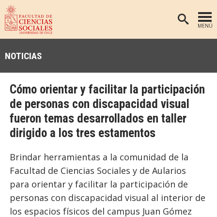
MENÚ
PORTADA
NOTICIAS
FACULTAD
DEPARTAMENTOS
Cómo orientar y facilitar la participación
ANTROPOLOGÍA
PREGRADO
de personas con discapacidad visual
fueron temas desarrollados en taller
POSTGRADO
EDUCACIÓN
dirigido a los tres estamentos
INVESTIGACIÓN
PSICOLOGÍA
PUBLICACIONES
SOCIOLOGÍA
Brindar herramientas a la comunidad de la
Facultad de Ciencias Sociales y de Aularios
TRABAJO SOCIAL
EXTENSIÓN
para orientar y facilitar la participación de
BIBLIOTECA
personas con discapacidad visual al interior de
ADMISIÓN
los espacios físicos del campus Juan Gómez