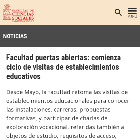
MENÚ
PORTADA
NOTICIAS
FACULTAD
DEPARTAMENTOS
Facultad puertas abiertas: comienza
ANTROPOLOGÍA
PREGRADO
ciclo de visitas de establecimientos
educativos
POSTGRADO
EDUCACIÓN
INVESTIGACIÓN
PSICOLOGÍA
Desde Mayo, la facultad retoma las visitas de
PUBLICACIONES
SOCIOLOGÍA
establecimientos educacionales para conocer
las instalaciones, carreras, propuestas
TRABAJO SOCIAL
EXTENSIÓN
formativas, y participar de charlas de
BIBLIOTECA
exploración vocacional, referidas también a
ADMISIÓN
objetos de estudio, requisitos de acceso,