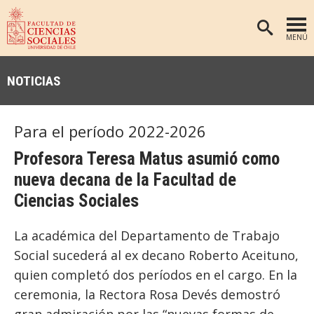
MENÚ
PORTADA
NOTICIAS
FACULTAD
DEPARTAMENTOS
Para el período 2022-2026
ANTROPOLOGÍA
PREGRADO
Profesora Teresa Matus asumió como
POSTGRADO
EDUCACIÓN
nueva decana de la Facultad de
INVESTIGACIÓN
PSICOLOGÍA
Ciencias Sociales
PUBLICACIONES
SOCIOLOGÍA
La académica del Departamento de Trabajo
TRABAJO SOCIAL
EXTENSIÓN
Social sucederá al ex decano Roberto Aceituno,
BIBLIOTECA
quien completó dos períodos en el cargo. En la
ceremonia, la Rectora Rosa Devés demostró
ADMISIÓN