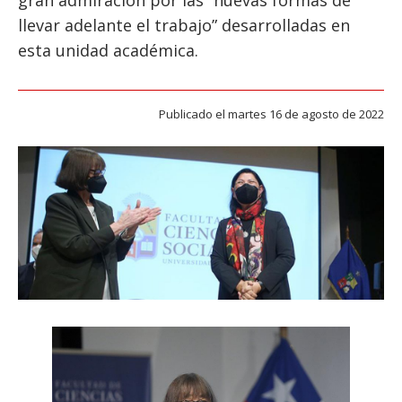
gran admiración por las “nuevas formas de
ESTUDIANTES
llevar adelante el trabajo” desarrolladas en
ACADÉMICOS
esta unidad académica.
FUNCIONARIOS
EGRESADOS
Publicado el martes 16 de agosto de 2022