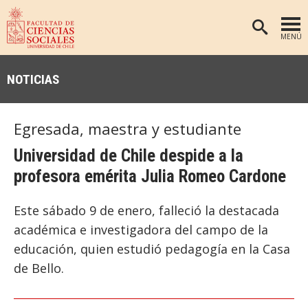
MENÚ
PORTADA
NOTICIAS
FACULTAD
DEPARTAMENTOS
Egresada, maestra y estudiante
ANTROPOLOGÍA
PREGRADO
Universidad de Chile despide a la
POSTGRADO
EDUCACIÓN
profesora emérita Julia Romeo Cardone
INVESTIGACIÓN
PSICOLOGÍA
Este sábado 9 de enero, falleció la destacada
PUBLICACIONES
SOCIOLOGÍA
académica e investigadora del campo de la
TRABAJO SOCIAL
EXTENSIÓN
educación, quien estudió pedagogía en la Casa
BIBLIOTECA
de Bello.
ADMISIÓN