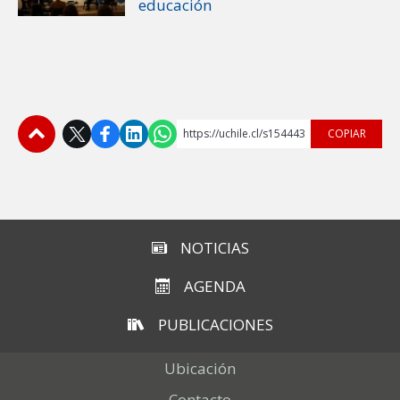
educación
https://uchile.cl/s154443
COPIAR
Subir
NOTICIAS
AGENDA
PUBLICACIONES
Ubicación
Contacto