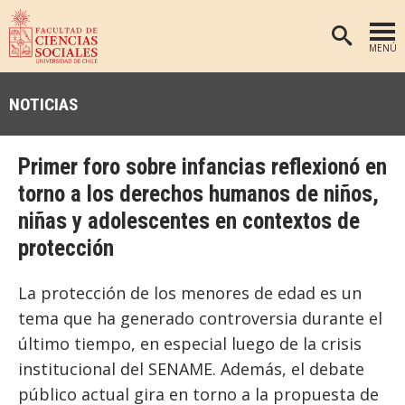
MENÚ
PORTADA
NOTICIAS
FACULTAD
DEPARTAMENTOS
Primer foro sobre infancias reflexionó en
ANTROPOLOGÍA
PREGRADO
torno a los derechos humanos de niños,
niñas y adolescentes en contextos de
POSTGRADO
EDUCACIÓN
protección
INVESTIGACIÓN
PSICOLOGÍA
PUBLICACIONES
SOCIOLOGÍA
La protección de los menores de edad es un
tema que ha generado controversia durante el
TRABAJO SOCIAL
EXTENSIÓN
último tiempo, en especial luego de la crisis
BIBLIOTECA
institucional del SENAME. Además, el debate
ADMISIÓN
público actual gira en torno a la propuesta de